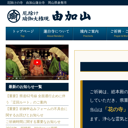
厄除けの寺 由加山蓮台寺 岡山県倉敷市
最新のお知らせ一覧
ご祈祷は、総本殿の
【重要】県道62号線 全面通行止めに伴
していただき、県
う「迂回ルート」のご案内
「花の寺
【重要】祈祷申込みフォームの不具合に
当山は
関するお詫びとお知らせ
ます。浄らな霊気
ご祈祷時間に関する重要なお知らせ