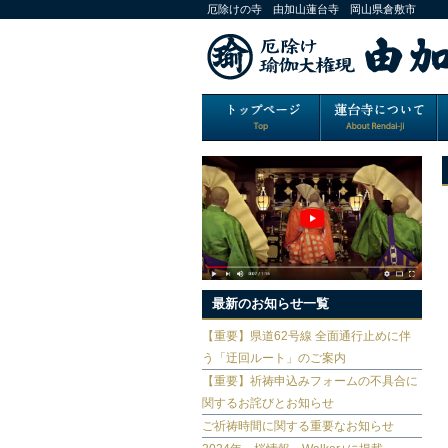
厄除けの寺 由加山蓮台寺 岡山県倉敷市
最新のお知らせ一覧
【重要】県道62号線 全面通行止めに伴
う「迂回ルート」のご案内
【重要】祈祷申込みフォームの不具合に
関するお詫びとお知らせ
ご祈祷時間に関する重要なお知らせ