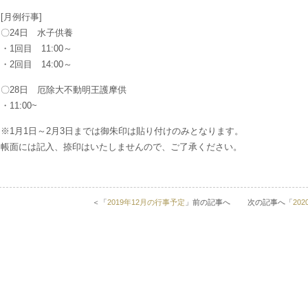
[月例行事]
〇24日 水子供養
・1回目 11:00～
・2回目 14:00～
〇28日 厄除大不動明王護摩供
・11:00~
※1月1日～2月3日までは御朱印は貼り付けのみとなります。
帳面には記入、捺印はいたしませんので、ご了承ください。
＜「
2019年12月の行事予定
」前の記事へ 次の記事へ「
20